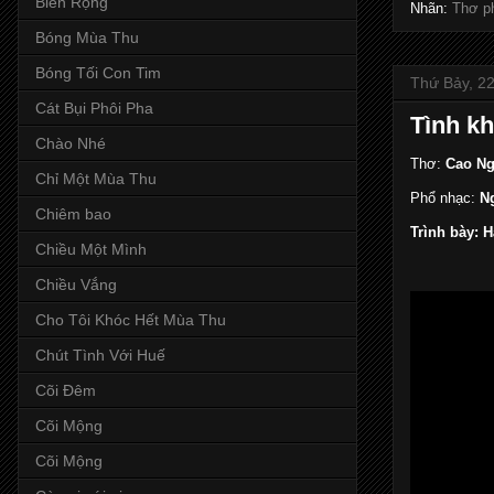
Biển Rộng
Nhãn:
Thơ p
Bóng Mùa Thu
Bóng Tối Con Tim
Thứ Bảy, 22
Cát Bụi Phôi Pha
Tình k
Chào Nhé
Thơ:
Cao N
Chỉ Một Mùa Thu
Phổ nhạc:
Ng
Chiêm bao
Trình bày:
Chiều Một Mình
Chiều Vắng
Cho Tôi Khóc Hết Mùa Thu
Chút Tình Với Huế
Cõi Đêm
Cõi Mộng
Cõi Mộng