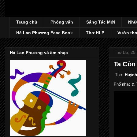
Trang chủ
Phỏng vấn
Sáng Tác Mới
Nhữ
Hà Lan Phương Face Book
Thơ HLP
Vườn thơ
Thứ Ba, 25 
Hà Lan Phương và âm nhạc
Ta Còn
Thơ:
Huỳnh
Phổ nhạc & T