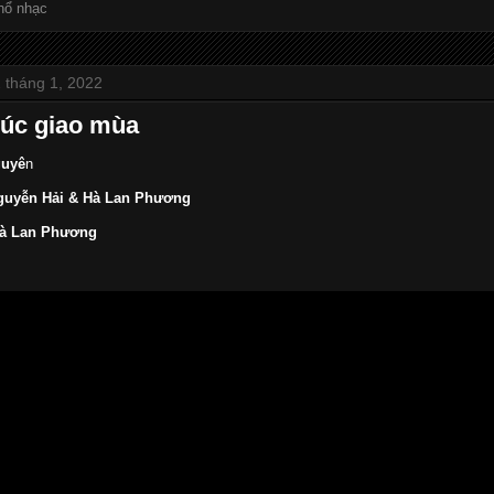
hổ nhạc
 tháng 1, 2022
húc giao mùa
guyê
n
uyễn Hải & Hà Lan Phương
 Hà Lan Phương