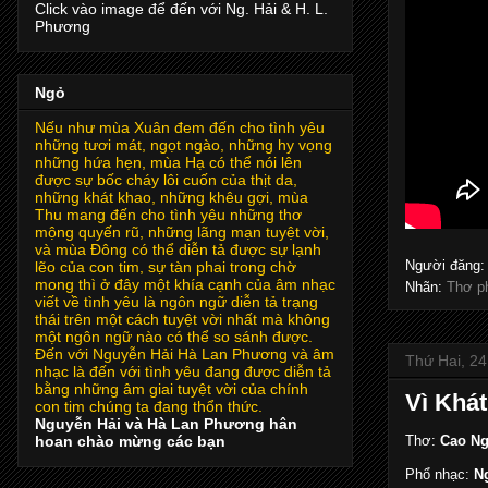
Click vào image để đến với Ng. Hải & H. L.
Phương
Ngỏ
Nếu như mùa Xuân đem đến cho tình yêu
những tươi mát, ngọt ngào, những hy vọng
những hứa hẹn, mùa Hạ có thể nói lên
được sự bốc cháy lôi cuốn của thịt da,
những khát khao, những khêu gợi, mùa
Thu mang đến cho tình yêu những thơ
mộng quyến rũ, những lãng mạn tuyệt vời,
và mùa Đông có thể diễn tả được sự lạnh
Người đăng
lẽo của con tim, sự tàn phai trong chờ
mong thì ở đây một khía cạnh của âm nhạc
Nhãn:
Thơ p
viết về tình yêu là ngôn ngữ diễn tả trạng
thái trên một cách tuyệt vời nhất mà không
một ngôn ngữ nào có thể so sánh được.
Đến với Nguyễn Hải Hà Lan Phương và âm
Thứ Hai, 24
nhạc là đến với tình yêu đang được diễn tả
bằng những âm giai tuyệt vời của chính
Vì Khá
con tim chúng ta đang thổn thức.
Nguyễn Hải và Hà Lan Phương hân
Thơ:
Cao Ng
hoan chào mừng các bạn
Phổ nhạc:
Ng