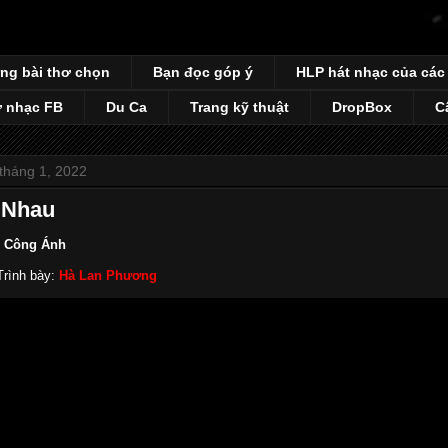
ng bài thơ chọn
Bạn đọc góp ý
HLP hát nhạc của các
 nhạc FB
Du Ca
Trang kỹ thuật
DropBox
C
tháng 1, 2022
 Nhau
 Công Ánh
rình bày:
Hà Lan Phương