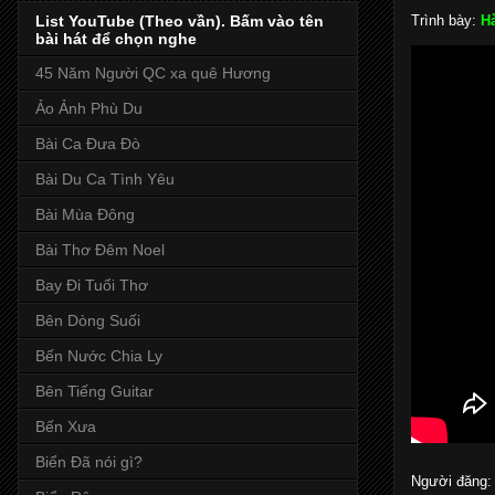
List YouTube (Theo vần). Bấm vào tên
Trình bày:
Hà
bài hát để chọn nghe
45 Năm Người QC xa quê Hương
Ảo Ảnh Phù Du
Bài Ca Đưa Đò
Bài Du Ca Tình Yêu
Bài Mùa Đông
Bài Thơ Đêm Noel
Bay Đi Tuổi Thơ
Bên Dòng Suối
Bến Nước Chia Ly
Bên Tiếng Guitar
Bến Xưa
Biển Đã nói gì?
Người đăng