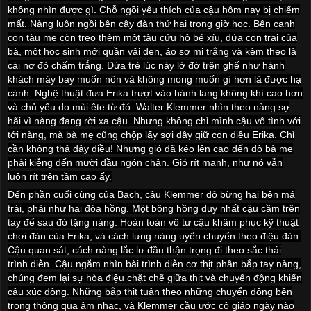
không nhìn được gì. Chỗ ngồi yêu thích của cậu hôm nay bị chiếm
mất. Nàng luôn ngồi bên cây đàn thứ hai trong giờ học. Bên cạnh
con tàu mẹ còn treo thêm một tàu cứu hộ bé xíu, đứa con trai của
bà, một học sinh mới quần vải đen, áo sơ mi trắng và kèm theo là
cái nơ đỏ chấm trắng. Đứa trẻ lúc này lờ đờ trên ghế như hành
khách máy bay muốn nôn và không mong muốn gì hơn là được hạ
cánh. Nghệ thuật đưa Erika trượt vào hành lang không khí cao hơn
và chủ yếu do mùi ête từ đó. Walter Klemmer nhìn theo nàng sợ
hãi vì nàng đang rời xa cậu. Nhưng không chỉ mình cậu vô tình với
tới nàng, mà bà mẹ cũng chộp lấy sợi dây giữ con diều Erika. Chỉ
cần không thả dây diều! Nhưng gió đã kéo lên cao đến độ bà mẹ
phải kiễng đến mười đầu ngón chân. Gió rít mạnh, như nó vẫn
luôn rít trên tầm cao ấy.
Đến phần cuối cùng của Bach, cậu Klemmer đỏ bừng hai bên má
trái, phải như hai đóa hồng. Một bông hồng duy nhất cậu cầm trên
tay để sau đó tặng nàng. Hoàn toàn vô tư cậu khâm phục kỹ thuật
chơi đàn của Erika, và cách lưng nàng uyển chuyển theo điệu đàn.
Cậu quan sát, cách nàng lắc lư đầu thận trọng đi theo sắc thái
trình diễn. Cậu ngắm nhìn bài trình diễn cơ thịt phần bắp tay nàng,
chúng đem lại sự hòa điệu chặt chẽ giữa thịt và chuyển động khiến
cậu xúc động. Những bắp thịt tuân theo những chuyển động bên
trong thông qua âm nhạc, và Klemmer cầu ước cô giáo ngày nào