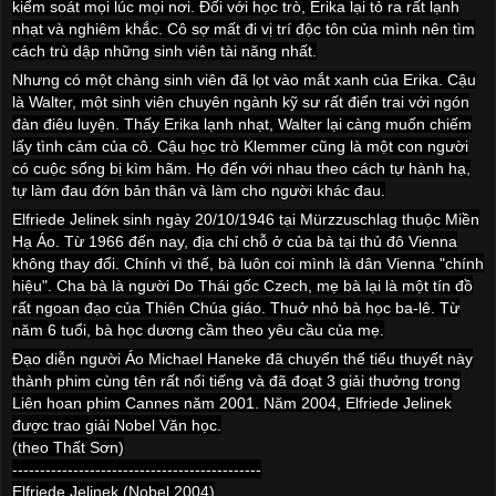
kiểm soát mọi lúc mọi nơi. Đối với học trò, Erika lại tỏ ra rất lạnh
nhạt và nghiêm khắc. Cô sợ mất đi vị trí độc tôn của mình nên tìm
cách trù dập những sinh viên tài năng nhất.
Nhưng có một chàng sinh viên đã lọt vào mắt xanh của Erika. Cậu
là Walter, một sinh viên chuyên ngành kỹ sư rất điển trai với ngón
đàn điêu luyện. Thấy Erika lạnh nhạt, Walter lại càng muốn chiếm
lấy tình cảm của cô. Cậu học trò Klemmer cũng là một con người
có cuộc sống bị kìm hãm. Họ đến với nhau theo cách tự hành hạ,
tự làm đau đớn bản thân và làm cho người khác đau.
Elfriede Jelinek sinh ngày
20/10/1946
tại Mürzzuschlag thuộc Miền
Hạ Áo. Từ 1966 đến nay, địa chỉ chỗ ở của bà tại thủ đô
Vienna
không thay đổi. Chính vì thế, bà luôn coi mình là dân
Vienna
"chính
hiệu". Cha bà là người Do Thái gốc Czech, mẹ bà lại là một tín đồ
rất ngoan đạo của Thiên Chúa giáo. Thuở nhỏ bà học ba-lê. Từ
năm 6 tuổi, bà học dương cầm theo yêu cầu của mẹ.
Đạo diễn người Áo Michael Haneke đã chuyển thể tiểu thuyết này
thành phim cùng tên rất nổi tiếng và đã đoạt 3 giải thưởng trong
Liên hoan phim
Cannes
năm 2001. Năm 2004, Elfriede Jelinek
được trao giải Nobel Văn học.
(theo Thất Sơn)
---------------------------------------------
Elfriede Jelinek (Nobel 2004)