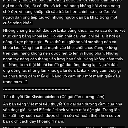
đợi và chờ đợi, tất cả đều vô ích. Và nàng không hỏi vì sao nàng
chờ đợi, vì nàng khiếp hãi câu trả lời hơn chính sự chờ đợi. Và
người đàn ông tiếp tục với những người đàn bà khác trong một
cuộc sống khác.
Những chàng trai bắt đầu với Erika bằng khoái lạc và sau đó họ kết
thúc cũng bằng khoái lạc. Họ vặn chặt cái van, chỉ để lại ít hơi ga
nàng được phép ngửi. Erika thử níu giữ họ với sự nồng nàn và
khoái lạc. Nàng thụi thật mạnh vào khối chết chóc đang lơ lửng
trên đầu, nàng không nén được hét to lên vì hưng phấn. Những
ngón tay nàng cào thẳng vào lưng bạn tình. Nàng không cảm thấy
gì. Nàng tỏ ra thật khoái lạc để gã đàn ông dừng lại. Người đàn
ông dừng lại, những lần khác gã lại đến. Erika không cảm thấy gì
và chưa từng cảm thấy gì. Nàng vô cảm như một mảnh giấy dầu
trong mưa...".
-----------------------------------------------
Tiểu thuyết Die Klavierspielerin (Cô gái đàn dương cầm)
Ấn bản tiếng Việt mới tiểu thuyết 'Cô gái đàn dương cầm' của nhà
văn đoạt giải Nobel Elfiede Jelinek vừa ra mắt độc giả. Trong lần
tái xuất này, cuốn sách được chỉnh sửa và hoàn thiện hơn so vơi
bản dịch cách đây khoảng 4 năm.