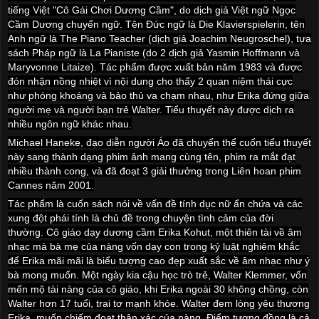
tiếng Việt "Cô Gái Chơi Dương Cầm", do dịch giả Việt ngữ Ngọc
Cầm Dương chuyển ngữ. Tên Đức ngữ là Die Klavierspielerin, tên
Anh ngữ là The Piano Teacher (dịch giả Joachim Neugroschel), tựa
sách Pháp ngữ là La Pianiste (do 2 dịch giả Yasmin Hoffmann và
Maryvonne Litaize). Tác phẩm được xuất bản năm 1983 và được
đón nhận nồng nhiệt vì nội dung cho thấy 2 quan niệm thái cực
như phóng khoáng và bảo thủ va chạm nhau, như Erika đứng giữa
người mẹ và người bạn trẻ Walter. Tiểu thuyết này được dịch ra
nhiều ngôn ngữ khác nhau.
Michael Haneke, đạo diễn người Áo đã chuyển thể cuốn tiểu thuyết
này sang thành dạng phim ảnh mang cùng tên, phim ra mắt đạt
nhiều thành cong, và đã đoạt 3 giải thưởng trong Liên hoan phim
Cannes
năm 2001.
Tác phẩm là cuốn sách nói về vấn đề tính dục nữ ẩn chứa và các
xung đột phái tính là chủ đề trong chuyện tình cảm của đời
thường. Cô giáo dạy dương cầm Erika Kohut, một thiên tài về âm
nhạc mà bà mẹ của nàng vốn dạy con trong kỷ luật nghiêm khắc
để Erika mãi mãi là biểu tượng cao đẹp xuất sắc về âm nhạc như ý
bà mong muốn. Một ngày kia cậu học trò trẻ, Walter Klemmer, vốn
mến mộ tài nàng của cô giáo, khi Erika ngoài 30 không chồng, còn
Walter hơn 17 tuổi, trai tơ mạnh khỏe. Walter đem lòng yêu thương
Erika, muốn chiếm đoạt thân xác của nàng. Điểm tương đồng là cả