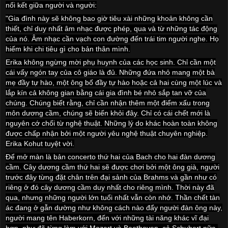
nối kết giữa người và người:
"Gia đình này sẽ không bao giờ tiêu xài những khoản không cần
thiết, chỉ duy nhất âm nhạc được phép, qua và từ những tác động
của nó. Âm nhạc cần vạch con đường đến trái tim người nghe. Họ
hiếm khi chi tiêu gì cho bản thân mình.
Erika không ngừng mời phụ huynh của các học sinh. Chỉ cần một
cái vẩy ngón tay của cô giáo là đủ. Những đứa nhỏ mang một bà
mẹ đầy tự hào, một ông bố đầy tự hào hoặc cả hai cùng một lúc và
lắp kín cả không gian bằng cái gia đình bé nhỏ sắp tan vỡ của
chúng. Chúng biết rằng, chỉ cần nhận thêm một điểm xấu trong
môn dương cầm, chúng sẽ biến khỏi đây. Chỉ có cái chết mới là
nguyên cớ chối từ nghệ thuật. Những lý do khác hoàn toàn không
được chấp nhận bởi một người yêu nghệ thuật chuyên nghiệp.
Erika Kohut tuyệt vời.
Để mở màn là bản concerto thứ hai của Bach cho hai đàn dương
cầm. Cây dương cầm thứ hai sẽ được chơi bởi một ông già, người
trước đây từng đặt chân trên đại sảnh của Brahms và gần như có
riêng ở đó cây dương cầm duy nhất cho riêng mình. Thời này đã
qua, nhưng những người lớn tuổi nhất vẫn còn nhớ. Thần chết tàn
ác đang ở gẫn dường như không cách nào đẩy người đàn ông này,
người mang tên Haberkorn, đến với những tài năng khác vĩ đại
hơn, như đã từng làm với Mozart và Beethoven, cả Schubert nữa.