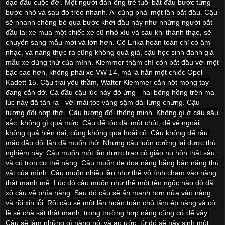
dạo đầu cuộc đời. Một người đàn ông trẻ tuổi bắt đầu bước từng
bước nhỏ và sau đó trèo nhanh. Ai cũng phải một lần bắt đầu. Cậu
sẽ nhanh chóng bỏ qua bước khởi đầu này như những người bắt
đầu lái xe mua một chiếc xe cũ nhỏ xíu và sau khi thành thạo, sẽ
chuyển sang mẫu mới và lớn hơn. Cô Erika hoàn toàn chỉ có âm
nhạc, và nàng thực ra cũng không quá già, cậu học sinh đánh giá
mẫu xe dùng thử của mình. Klemmer thậm chí còn bắt đầu với một
bậc cao hơn, không phải xe VW 14, mà là hẳn một chiếc Opel
Kadett 15. Cậu trai yêu thầm, Walter Klemmer cắn nôt móng tay
đang cắn dở. Cả đầu cậu lúc này đỏ ửng - hai bông hồng trên má
lúc này đã tản ra - với mái tóc vàng sậm dài lưng chừng. Cậu
tương đối hợp thời. Cậu tương đối thông minh. Không gì ở câu sâu
sắc, không gì quá mức. Cậu để tóc dài một chút, để vẻ ngoài
không quá hiện đại, cũng không quá hoài cổ. Cậu không để râu,
mặc dầu đôi lần đã muốn thử. Nhưng cậu luôn cưỡng lại được thử
nghiệm này. Cậu muốn một lần được trao cô giáo nụ hôn thật sâu
và có trọn cơ thể nàng. Cậu muốn đe dọa nàng bằng bản năng thú
vật của mình. Cậu muốn nhiều lần như thể vô tình chạm vào nàng
thật mạnh mẽ. Lúc đó cậu muốn như thể một tên ngốc nào đó đã
xô cậu về phía nàng. Sau đó cậu sẽ ấn mạnh hơn nữa vào nàng
và rồi xin lỗi. Rồi cậu sẽ một lần hoàn toàn chủ tâm ép nàng và có
lẽ sẽ chà sát thật mạnh, trong trường hợp nàng cũng cứ để vậy.
Cậu sẽ làm những gì nàng nói và ao ước, từ đó sẽ nảy sinh một