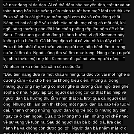
vẻ như đang bị đe dọa. Ai có thể đảm bảo sự yên tĩnh, trật tự và an
toàn trong bốn bức tường của mình ta tốt hơn mẹ? Mọi thớ thịt kéo
Erika về phía cái ghế tựa mềm ngồi xem tivi và cửa đóng chặt.
Nàng có hai cái ghế yêu thích của mình, mẹ cũng có một cái, khi
ngồi nàng thường gác đôi bàn chân phồng rộp lên nệm để chân
Batư. Thói quen gia đình đang bị ảnh hưởng vì gã Klemmer này
không chịu biến đi. Gã không định chui cả vào nhà ta đấy chứ?
Erika thích nhất được trườn vào người mẹ, bập bềnh êm ả trong
nước ối ấm áp. Ngoài cũng ấm và ẩm như trong. Nàng cứng người
lại phía trước mặt mẹ khi Klemmer đi quá sát vào người nàng..."
Về phần Erika nếm trái cấm của cuộc đời:
"Đầu tiên nàng đưa ra một khẩu vị riêng, tự đắc với vai một nghệ sĩ
dương cầm - dù cho hiện tại không biểu diễn. Không ai trong
những quý ông này từng có một nghệ sĩ dương cầm ngồi trên ghế
sôpha ở nhà. Ngay lập tức người đàn ông cư xử thật hào hiệp và
người đàn bà hưởng thụ tầm nhìn thật xa, lướt qua cả người đàn
ông. Nhưng khi làm tình thì không một người đàn bà nào tiếp tục vĩ
đại. Nhanh chóng những người đàn ông trẻ bộc lộ những tùy tiện,
ngay cả ở bên ngoài. Cửa ô tô không mở sẵn, những lời chế nhạo
về sự vụng về tuôn ra. Sau đó người đàn bà bị dối trá, lừa đảo,
hành hạ và không còn được gọi tới. Người đàn bà nhắm mắt lờ đi
mọi chú ý. Một, hai bức thư không được trả lời. Người đàn bà chờ