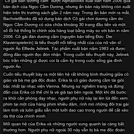
"Cô gái đàn dương cầm" được Alphabooks xuất bản năm 2006 qua
bản dịch của Ngọc Cầm Dương, nhưng ấn bản này không còn xuất
hiện trên thị trường sách gần 2 năm nay. Trong ấn bản mới ra mắt,
BachvietBooks đã sử dụng bản dịch Cô gái chơi dương cầm do
Ngọc Cầm Dương có sửa chữa khoảng 30 trang đầu tiên và một
số lỗi hệ thống bị chỉnh sửa hàng loạt bằng máy so với bản in năm
2006. Cô gái đàn dương cầm (nguyên bản tiếng Đức: Die
Klavierspielerin) là tiểu thuyết nổi tiếng nhất của của nữ văn sĩ
người Áo Elfiede Jelinek. Tác phẩm xuất bản năm 1983 và được
đông đảo người đọc đón nhận. Trong cuốn tiểu thuyết này, Jelinek
bóc trần những gì được coi là cấm kỵ trong cuộc sống gia đình
người Áo.
Cuốn tiểu thuyết bày ra một liên hệ rất không bình thường giữa cô
giáo và bà mẹ già độc đoán. Erika là cô giáo dương cầm tài giỏi
bậc nhất tại nhạc viện
Vienna
. Nhưng sự nghiêm trang và đứng
đắn của Erika có thể chỉ là vẻ giả tạo bên ngoài. Một khi đã bước
ra khỏi căn phòng dạy nhạc, người phụ nữ này lại lén lút đến xem
phim tại một cửa hàng phim khiêu dâm, rình mò những đôi trai gái
làm tình và luôn giấu sẵn một lưỡi dao cạo trong người để cắt xẻo
da thịt của chính mình.
Mối quan hệ của Erika và những người xung quanh lại càng bất
thường hơn. Người phụ nữ ngoài 30 này vẫn bị bà mẹ độc đoán