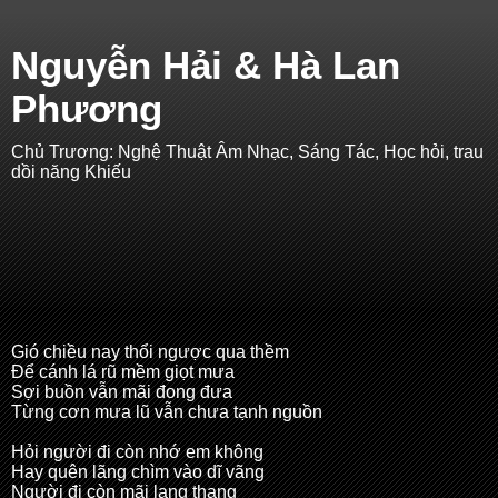
Nguyễn Hải & Hà Lan
Phương
Chủ Trương: Nghệ Thuật Âm Nhạc, Sáng Tác, Học hỏi, trau
dồi năng Khiếu
Gió chiều nay thổi ngược qua thềm
Để cánh lá rũ mềm giọt mưa
Sợi buồn vẫn mãi đong đưa
Từng cơn mưa lũ vẫn chưa tạnh nguồn
Hỏi người đi còn nhớ em không
Hay quên lãng chìm vào dĩ vãng
Người đi còn mãi lang thang