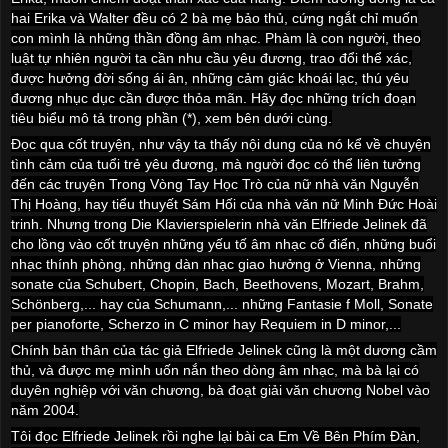
hai Erika và Walter đều có 2 bà mẹ bảo thủ, cứng ngắt chỉ muốn
con mình là những thần đồng âm nhạc. Phàm là con người, theo
luật tự nhiên người ta cần nhu cầu yêu đương, trao đổi thể xác,
được hưởng đời sống ái ân, những cảm giác khoái lạc, thú yêu
đương nhục dục cần được thỏa mãn. Hãy đọc những trích đoạn
tiêu biểu mô tả trong phần (*), xem bên dưới cùng.
Đọc qua cốt truyện, như vậy ta thấy nội dung của nó kể về chuyện
tình cảm của tuổi trẻ yêu đương, mà người đọc có thể liên tưởng
đến các truyện Trong Vòng Tay Học Trò của nữ nhà văn Nguyễn
Thị Hoàng, hay tiểu thuyết Sám Hối của nhà văn nữ Minh Đức Hoài
trinh. Nhưng trong Die Klavierspielerin nhà văn Elfriede Jelinek đã
cho lồng vào cốt truyện những yếu tố âm nhạc cổ điển, những buổi
nhạc thính phòng, những dàn nhạc giao hưởng ở Vienna, những
sonate của Schubert, Chopin, Bach, Beethovens, Mozart, Brahm,
Schönberg,... hay của Schumann,... những Fantasie f Moll, Sonate
per pianoforte, Scherzo in C minor hay Requiem in D minor,...
Chính bản thân của tác giả Elfriede Jelinek cũng là một dương cầm
thủ, và được mẹ mình uốn nắn theo dòng âm nhạc, mà bà lại có
duyên nghiệp với văn chương, bà đoạt giải văn chương Nobel vào
năm 2004.
Tôi đọc Elfriede Jelinek rồi nghe lại bài ca Em Về Bên Phím Đàn,