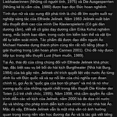
Liebhaberinnen (Những cô người tình, 1975) và Die Ausgesperrten
(Những kẻ bị cấm cửa, 1980) được bạn đọc Đức hoan nghênh.
Tính dục nữ và các xung đột phái tính là chủ đề lớn xuyên suốt sự
nghiệp sáng tác của Elfriede Jelinek. Năm 1983 Jelinek xuất bản
tiểu thuyết đỉnh cao của mình Die Klavierspielerin (Cô gái đàn
dương cầm), viết về cô giáo dạy dương cầm Erika Kohut nghiêm
trang, mắc bệnh bạo dâm, trong cuộc tìm kiếm bản thể và vật lộn
để tự kiểm soát mình. Tác phẩm đã được đạo diễn người Áo
Michael Haneke dựng thành phim cùng tên rất nổi tiếng (đoạt 3
giải thưởng trong Liên hoan phim Cannes 2001). Chủ đề này được
tiếp tục trong tiểu thuyết Lust (Ham muốn, 1989).
Tại Áo, thái độ của công chúng đối với Elfriede Jelinek khá phức
tạp, đặc biệt sau vụ bê bối do hài kịch Burgtheater (Nhà hát Burg,
1984) của bà gây nên. Jelinek chỉ trích quyết liệt việc nước Áo từng
dính líu với Đức quốc xã và sự nổi lên của chủ nghĩa cực đoan
chính trị, gọi Áo là “quốc gia của bọn tội phạm” và mô tả nó như
vương quốc của những người chết trong tiểu thuyết Die Kinder der
Toten (Lũ trẻ chết chóc, 1995). Năm 1998, nhà cầm quyền Áo cấm
trình diễn các vở kịch của Jelinek; năm 2000 bà đe dọa rời nước
Áo và không cho phép trình diễn kịch của mình tại các nhà hát Áo.
Mặc dù vậy, Elfriede Jelinek vẫn là một nhà văn có ảnh hưởng
quan trọng trong nền văn học đương đại Áo và là tác giả viết tiếng