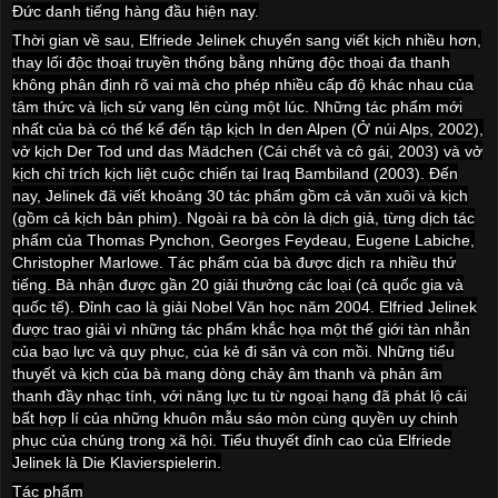
Đức danh tiếng hàng đầu hiện nay.
Thời gian về sau, Elfriede Jelinek chuyển sang viết kịch nhiều hơn,
thay lối độc thoại truyền thống bằng những độc thoại đa thanh
không phân định rõ vai mà cho phép nhiều cấp độ khác nhau của
tâm thức và lịch sử vang lên cùng một lúc. Những tác phẩm mới
nhất của bà có thể kể đến tập kịch In den Alpen (Ở núi
Alps
, 2002),
vở kịch Der Tod und das Mädchen (Cái chết và cô gái, 2003) và vở
kịch chỉ trích kịch liệt cuộc chiến tại Iraq Bambiland (2003). Đến
nay, Jelinek đã viết khoảng 30 tác phẩm gồm cả văn xuôi và kịch
(gồm cả kịch bản phim). Ngoài ra bà còn là dịch giả, từng dịch tác
phẩm của Thomas Pynchon, Georges Feydeau, Eugene Labiche,
Christopher Marlowe. Tác phẩm của bà được dịch ra nhiều thứ
tiếng. Bà nhận được gần 20 giải thưởng các loại (cả quốc gia và
quốc tế). Đỉnh cao là giải Nobel Văn học năm 2004. Elfried Jelinek
được trao giải vì những tác phẩm khắc họa một thế giới tàn nhẫn
của bạo lực và quy phục, của kẻ đi săn và con mồi. Những tiểu
thuyết và kịch của bà mang dòng chảy âm thanh và phản âm
thanh đầy nhạc tính, với năng lực tu từ ngoại hạng đã phát lộ cái
bất hợp lí của những khuôn mẫu sáo mòn cùng quyền uy chinh
phục của chúng trong xã hội. Tiểu thuyết đỉnh cao của Elfriede
Jelinek là Die Klavierspielerin.
Tác phẩm