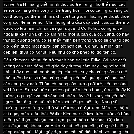
vui vẻ. Và khi nàng biết, mình thực sự trẻ trung như thế nào, cậu
sẽ rời bỏ nàng đến với ý trí trẻ trung hơn. Tôi có cảm giác rằng cô
coi thường cơ thể mình mà chỉ coi trọng âm nhạc nghệ thuật, thưa
cô giáo. Klemmer nói. Chỉ những nhu cầu cấp bách của cơ thể mới
được cô lưu tâm, chỉ ăn và ngủ là quá ít! Cô Kohut, cô nghĩ, vẻ
ngoài là kẻ thù và chỉ có âm nhạc mới là bạn của cô. Vâng, cô hãy
thử soi gương xem, cô sẽ thấy mình bên trong và cô sẽ chẳng bao
giờ kiếm được một người bạn tốt hơn đâu. Cô hãy là mình xinh
đẹp lên, thưa cô Kohut. Nếu như cô cho phép tôi gọi tên cô.
Cậu Klemmer rất muốn trở thành bạn trai của Erika. Cái xác chết
không còn hình dáng, cô giáo dạy dương cầm này - người ta chỉ
nhìn thấy duy nhất nghề nghiệp của cô - suy cho cùng vẫn có thể
phát triển được, vì nàng cũng chẳng đến nỗi quá già, cái bọc mô
còn đang say ngủ. Thậm chí nàng còn tương đối trẻ, nếu so sáng
với bà mẹ. Sinh vật tức cười co quắt đến bệnh hoạn, ôm chặt lấy lý
tưởng, ngu ngốc và chỉ sống tinh thần này sẽ bị xoay chuyển bởi
người đàn ông trẻ tuổi rời hẳn khỏi thế giới hiện tại. Nàng sẽ
thưởng thức những vui thú yêu đương, cứ đợi xem! Mùa hè, thậm
chí ngay mùa xuân thôi, Walter Klemmer sẽ lướt trên nước cả bằng
xuồng và thậm chí cậu còn lượn quanh bến một vòng. Cậu làm
chủ được một khoản, và Erika Kohut, cô giáo cậu, cũng sẽ bị tống
cùng xuống nốt. Một ngày đẹp trời, cậu sẽ diễu hành với nàng như