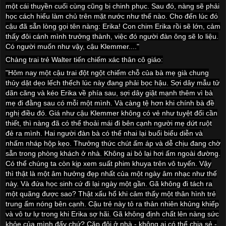
một cái thuyền cuối cùng cũng bị chinh phục. Sau đó, nàng sẽ phải
học cách hiểu làm chủ trên mặt nước như thế nào. Cho đến lúc đó
cậu đã sẵn lòng gọi tên nàng: Erika! Con chim Erika rồi sẽ lớn, cảm
thấy đôi cánh mình trưởng thành, việc đó người đàn ông sẽ lo liệu.
Có người muốn như vậy, cậu Klemmer...."
Chàng trai trẻ Walter tiến chiếm xác thân cô giáo:
"Hôm nay một cậu trai đột ngột chiếm chỗ của bà mẹ già chung
thủy dặt dẹo lếch thếch lúc này đang phải bọc hậu. Sợi dây mẫu tử
dãn căng và kéo Erika về phía sau, sợi dây giật mạnh thêm vì bà
mẹ đi đằng sau có mỗi một mình. Và càng tệ hơn khi chính bà đề
nghị điều đó. Giá như cậu Klemmer không có vẻ như tuyệt đối cần
thiết, thì nàng đã có thể thoải mái đi bên cạnh người mẹ dứt ruột
đẻ ra mình. Hai người đàn bà có thể nhai lại buổi biểu diễn và
nhấm nháp hộp kẹo. Thưởng thức chút ấm áp và dễ chịu đang chờ
sẵn trong phòng khách ở nhà. Không ai bỏ lại hơi ấm ngoài đường.
Có thể chúng ta còn kịp xem suất phim khuya trên vô tuyến. Vậy
thì thật là một âm hưởng đẹp nhất của một ngày âm nhạc như thế
này. Và đứa học sinh cứ đi lại ngày một gần. Gã không đi tách ra
một quãng được sao? Thật xấu hổ khi cảm thấy một thân hình trẻ
trung ấm nóng bên cạnh. Cậu trẻ này tỏ ra thản nhiên khủng khiếp
và vô tư lự trong khi Erika sợ hãi. Gã không định chất lên nàng sức
khỏe của mình đấy chứ? Cặp đôi ở nhà - không ai có thể chia sẻ -