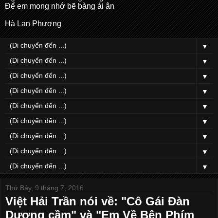
Để em mong nhớ bẽ bàng ái ân
Hà Lan Phương
▼
▼
▼
▼
▼
▼
▼
▼
▼
Thứ Bảy, 9 tháng 7, 2016
Việt Hải Trần nói về: "Cô Gái Đàn
Dương cầm" và "Em Về Bên Phím