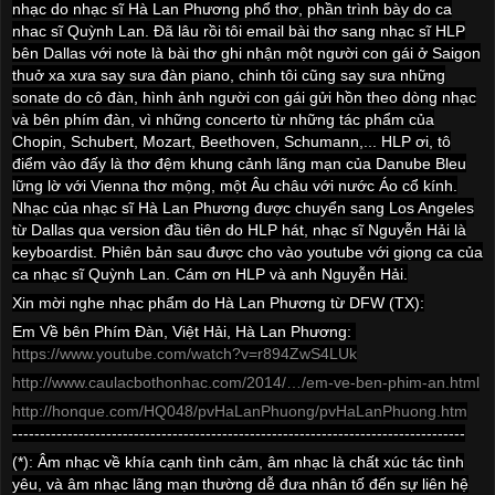
nhạc do nhạc sĩ Hà Lan Phương phổ thơ, phần trình bày do ca
nhac sĩ Quỳnh Lan. Đã lâu rồi tôi email bài thơ sang nhạc sĩ HLP
bên Dallas với note là bài thơ ghi nhận một người con gái ở Saigon
thuở xa xưa say sưa đàn piano, chinh tôi cũng say sưa những
sonate do cô đàn, hình ảnh người con gái gửi hồn theo dòng nhạc
và bên phím đàn, vì những concerto từ những tác phẩm của
Chopin, Schubert, Mozart, Beethoven, Schumann,... HLP ơi, tô
điểm vào đấy là thơ đệm khung cảnh lãng mạn của Danube Bleu
lững lờ với
Vienna
thơ mộng, một Âu châu với nước Áo cổ kính.
Nhạc của nhạc sĩ Hà Lan Phương được chuyển sang
Los Angeles
từ
Dallas
qua version đầu tiên do HLP hát, nhạc sĩ Nguyễn Hải là
keyboardist. Phiên bản sau được cho vào youtube với giọng ca của
ca nhạc sĩ Quỳnh Lan. Cám ơn HLP và anh Nguyễn Hải.
Xin mời nghe nhạc phẩm do Hà Lan Phương từ DFW (TX):
Em Về bên Phím Đàn, Việt Hải, Hà Lan Phương:
https://www.youtube.com/watch?v=r894ZwS4LUk
http://www.caulacbothonhac.com/2014/…/em-ve-ben-phim-an.html
http://honque.com/HQ048/pvHaLanPhuong/pvHaLanPhuong.htm
----------------------------------------------------------------------------------
(*): Âm nhạc về khía cạnh tình cảm, âm nhạc là chất xúc tác tình
yêu, và âm nhạc lãng mạn thường dễ đưa nhân tố đến sự liên hệ