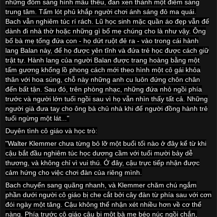
những đốm sáng hình mẫu thêu, đan xen thành một điểm sáng
trung tâm. Tấm lót phủ khắp người chơi ánh sáng đỏ ma quái.
Bach vẫn nghiêm túc rí rách. Lũ học sinh mặc quần áo đẹp vẫn để
dành đi nhà thờ hoặc những gì bố mẹ chúng cho là như vậy. Ông
bố bà mẹ tống đứa con - họ dứt ruột đẻ ra - vào trong cái hành
lang Balan này, để họ được yên tĩnh và đứa trẻ học được cách giữ
trật tự. Hành lang của người Balan được trang hoàng bằng một
tấm gương khổng lồ phong cách mới theo hình một cô gái khỏa
thân với hoa súng, chỗ này những anh cu luôn đứng chôn chân
đến bất tận. Sau đó, trên phòng nhạc, những đứa nhỏ ngồi phía
trước và người lớn tuổi ngồi sau vì họ vẫn nhìn thấy tất cả. Những
người già đưa tay cho ông bà chủ nhà khi để người đồng hành trẻ
tuổi ngừng một lát..."
Duyên tình cô giáo và học trò:
"Walter Klemmer chưa từng bỏ lỡ một buổi tối nào ở đây kể từ khi
cậu bắt đầu nghiêm túc học dương cầm với tuổi mười bảy dễ
thương, và không chỉ vì vui thú. Ở đây, cậu trực tiếp nhận được
cảm hứng cho việc chơi đàn của riêng mình.
Bach chuyển sang quãng nhanh, và Klemmer chăm chú ngắm
phần dưới người cô giáo bị che cắt bởi cây đàn từ phía sau với cơn
đói ngày một tăng. Cậu không thể nhận xét nhiều hơn về cơ thể
nàng. Phía trước cô giáo cậu bị một bà mẹ béo núc ngồi chắn,