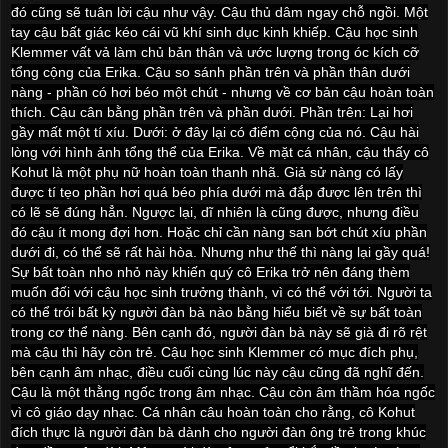
đó cũng sẽ tuân lời cậu như vậy. Cậu thủ dâm ngay chỗ ngồi. Một
tay cậu bất giác kéo cái vũ khí sinh dục kinh khiếp. Cậu học sinh
Klemmer vất vả làm chủ bản thân và ước lượng trong óc kích cỡ
tổng cộng của Erika. Cậu so sánh phần trên và phần thân dưới
nàng - phần có hơi béo một chút - nhưng về cơ bản cậu hoàn toàn
thích. Cậu cân bằng phần trên và phần dưới. Phần trên: Lại hơi
gầy mất một tí xíu. Dưới: ở đây lại có điểm cộng của nó. Cậu hài
lòng với hình ảnh tổng thể của Erika. Về mặt cá nhân, cậu thấy cô
Kohut là một phụ nữ hoàn toàn thanh nhã. Giả sử nàng có lấy
được tí tẹo phần hơi quá béo phía dưới mà đắp được lên trên thì
có lẽ sẽ đúng hẳn. Ngược lại, dĩ nhiên là cũng được, nhưng điều
đó cậu ít mong đợi hơn. Hoặc chỉ cần nàng san bớt chút xíu phần
dưới đi, có thể sẽ rất hài hòa. Nhưng như thế thì nàng lại gầy quá!
Sự bất toàn nho nhỏ này khiến quý cô Erika trở nên đáng thèm
muốn đối với cậu học sinh trưởng thành, vì có thể với tới. Người ta
có thể trói bất kỳ người đàn bà nào bằng hiểu biết về sự bất toàn
trong cơ thể nàng. Bên cạnh đó, người đàn bà này sẽ già đi rõ rệt
mà cậu thì hãy còn trẻ. Cậu học sinh Klemmer có mục đích phụ,
bên cạnh âm nhạc, điều cuối cùng lúc này cậu cũng đã nghĩ đến.
Cậu là một thằng ngốc trong âm nhạc. Cậu còn âm thầm hóa ngốc
vì cô giáo dạy nhạc. Cá nhân câu hoàn toàn cho rằng, cô Kohut
đích thực là người đàn bà dành cho người đàn ông trẻ trong khúc