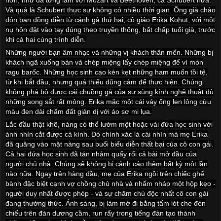
Và quả là Schubert thực sự không có nhiều thời gian. Ông già chào
đón bạn đồng diễn từ cánh gà thứ hai, cô giáo Erika Kohut, với một
nụ hôn đặt vào tay đúng theo truyền thống, bất chấp tuổi già, trước
khi cả hai cùng trình diễn.
Những người bạn âm nhạc và những vị khách thân mến. Những bị
khách ngã xuống bàn và chép miệng lấy chép miệng để vì món
ragu barốc. Những học sinh cạo kèn kẹt những ham muốn tồi tệ,
từ khi bắt đầu, nhưng quá thiếu dũng cảm để thực hiện. Chúng
không phá bỏ được cái chuồng gà của sự sùng kính nghệ thuật dù
những song sắt rất mỏng. Erika mặc một cái váy ống len lông cừu
màu đen dài chấm đất giản dị với áo sơ mi lụa.
Lắc đầu thật khẽ, nàng có thể lườm một hoặc vài đứa học sinh với
ánh nhìn cắt được cả kính. Đó chính xác là cái nhìn mà mẹ Erika
đã quăng vào mặt nàng sau buổi biểu diễn thất bại của cô con gái.
Cả hai đứa học sinh đã tán nhảm quấy rối cả bài mở đầu của
người chủ nhà. Chúng sẽ không bị cảnh cáo thêm bất kỳ một lần
nào nữa. Ngay trên hàng đầu, mẹ của Erika ngồi trên chiếc ghế
bành đặc biệt cạnh vợ chồng chủ nhà và nhấm nháp một hộp kẹo -
người duy nhất được phép - và sự chăm chú độc nhất cô con gái
đang thưởng thức. Ánh sáng, bị làm mờ đi bằng tấm lót che đèn
chiếu trên đàn dương cầm, run rẩy trong tiếng đàn tạo thành