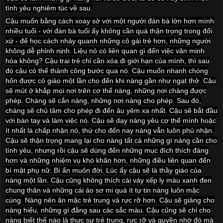
tình yêu nghiêm túc về sau.
Cậu muốn bằng cách xoay sở với một người đàn bà lớn hơn mình
nhiều tuổi - với đàn bà tuổi ấy không cần quá thận trọng trong đối
xử - để học cách nhảy quanh những cô gái trẻ hơn, những người
không dễ phỉnh nịnh. Liệu nó có liên quan gì đến việc văn minh
hóa không? Cậu trai trẻ chỉ cần xóa đi giới hạn của mình, thì sau
đó cậu có thể thành công bước qua nó. Cậu muốn nhanh chóng
hôn được cô giáo một lần cho đến khi nàng gần như ngạt thở. Cậu
sẽ mút ở khắp mọi nơi trên cơ thể nàng, những nơi chàng được
phép. Chàng sẽ cắn nàng, những nơi nàng cho phép. Sau đó,
chàng sẽ chủ tâm cho phép đi đến âu yêm xa nhất. Cậu sẽ bắt đầu
với bàn tay và làm việc nó. Cậu sẽ dạy nàng yêu cơ thể mình hoặc
ít nhất là chấp nhận nó, thứ cho đến nay nàng vẫn luôn phủ nhận.
Cậu sẽ thận trọng mang lại cho nàng tất cả những gì nàng cần cho
tình yêu, nhưng rồi cậu sẽ dùng đến những mục đích thích đáng
hơn và những nhiệm vụ khó khăn hơn, những điều liên quan đến
bí mật phụ nữ. Bí ẩn muôn đời. Lúc ấy cậu sẽ là thầy giáo của
nàng một lần. Cậu cũng không thích cái váy xếp ly màu xanh đen
chung thân và những cái áo sơ mi quá ít tự tin nàng luôn mặc
cùng. Nàng nên ăn mặc trẻ trung và rực rỡ hơn. Cậu sẽ giảng cho
nàng hiểu, những gì đằng sau các sắc màu. Cậu cũng sẽ chỉ cho
nàng biết thế nào là thực sự trẻ trung, rực rỡ và quyền nhờ đó mà