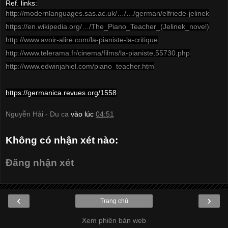
Ref. links:
http://modernlanguages.sas.ac.uk/…/…/german/elfriede-jelinek
https://en.wikipedia.org/…/The_Piano_Teacher_(Jelinek_novel)
http://www.avoir-alire.com/la-pianiste-la-critique
http://www.telerama.fr/cinema/films/la-pianiste,55730.php
http://www.edwinjahiel.com/piano_teacher.htm
https://germanica.revues.org/1558
Nguyễn Hải - Du ca
vào lúc
04:51
Không có nhận xét nào:
Đăng nhận xét
‹
›
Trang chủ
Xem phiên bản web