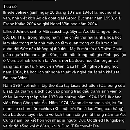
Tiểu sử
lfriede Jelinek (sinh ngày 20 tháng 10 năm 1946) là một nữ nhà
văn, nhà viết kịch Áo đã đoạt giải Georg Büchner năm 1998, giải
Franz Kafka 2004 và giải Nobel Văn học năm 2004.
Elfried Jelinek sinh ở Mürzzuschlag, Styria, Áo. Bố là người Séc
gốc Do Thái, trong những năm Thế chiến thứ hai là nhà hóa học
làm việc trong một nhà máy có tầm quan trong chiến lược của
quân đội Đức nên không bị thủ tiêu. Mẹ là một tín đồ Thiên Chúa
giáo người
Romania
gốc Đức, xuất thân trong một gia đình quý tộc
ở Viên. Jelinek lớn lên tại Wien, nơi bà được học đàn organ và
sáng tác nhạc tại Nhạc viện Wien. Sau khi tốt nghiệp trung học
năm 1964, bà học lịch sử nghệ thuật và nghệ thuật sân khấu tại
Đại học Wien.
Năm 1967 Jelinek in tập thơ đầu tay Lisas Schatten (Cái bóng của
Lisa). Bà tham gia tích cực vào phong trào đấu tranh sinh viên ở
châu Âu trong thập niên 1970 và những năm 1974-1991 là đảng
viên Đảng Cộng sản Áo. Năm 1974, Wenn die sonne sinkt, ist für
manche schon büroschluß (Khi mặt trời lặn là lúc đóng cửa hàng)
của bà được tuyên bố là vở kịch thành công nhất trong năm tại Áo.
Cùng năm, bà kết hôn với nhạc sĩ người Đức Gottfried Hüngsberg
và từ đó sống khi ở Wien, khi ở Đức. Tiểu thuyết Die