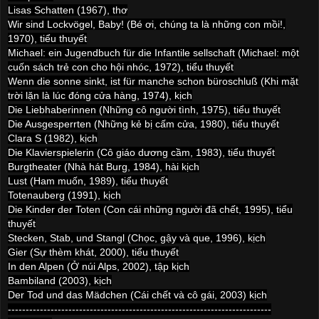
Lisas Schatten (1967), thơ
Wir sind Lockvögel, Baby! (Bé ơi, chúng ta là những con mồi!,
1970), tiểu thuyết
Michael: ein Jugendbuch für die Infantile sellschaft (Michael: một
cuốn sách trẻ con cho hội nhóc, 1972), tiểu thuyết
Wenn die sonne sinkt, ist für manche schon büroschluß (Khi mặt
trời lặn là lúc đóng cửa hàng, 1974), kịch
Die Liebhaberinnen (Những cô người tình, 1975), tiểu thuyết
Die Ausgesperrten (Những kẻ bị cấm cửa, 1980), tiểu thuyết
Clara S (1982), kịch
Die Klavierspielerin (Cô giáo dương cầm, 1983), tiểu thuyết
Burgtheater (Nhà hát Burg, 1984), hài kịch
Lust (Ham muốn, 1989), tiểu thuyết
Totenauberg (1991), kịch
Die Kinder der Toten (Con cái những người đã chết, 1995), tiểu
thuyết
Stecken, Stab, und Stangl (Chọc, gậy và que, 1996), kịch
Gier (Sự thèm khát, 2000), tiểu thuyết
In den Alpen (Ở núi Alps, 2002), tập kịch
Bambiland (2003), kịch
Der Tod und das Mädchen (Cái chết và cô gái, 2003) kịch
--------------------------------------------------------------------------