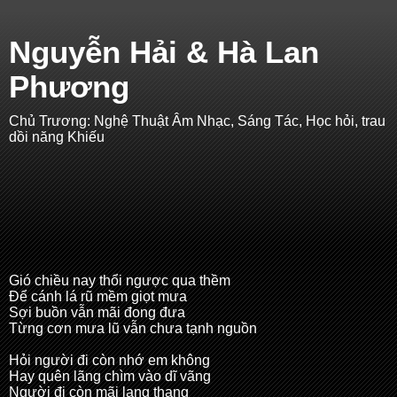
Nguyễn Hải & Hà Lan
Phương
Chủ Trương: Nghệ Thuật Âm Nhạc, Sáng Tác, Học hỏi, trau
dồi năng Khiếu
Gió chiều nay thổi ngược qua thềm
Để cánh lá rũ mềm giọt mưa
Sợi buồn vẫn mãi đong đưa
Từng cơn mưa lũ vẫn chưa tạnh nguồn
Hỏi người đi còn nhớ em không
Hay quên lãng chìm vào dĩ vãng
Người đi còn mãi lang thang