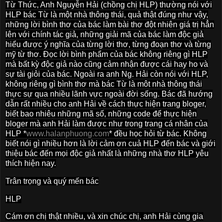
Từ Thức, Anh Nguyễn Hải (chồng chị HLP) thường nói với
HLP bác Từ là một nhà thông thái, quả thật đúng như vậy,
những lời bình thơ của bác làm bài thơ đột nhiên giá trị hẳn
lên với chính tác giả, những giải mã của bác làm độc giả
hiểu được ý nghĩa của từng lời thơ, từng đoạn thơ và từng
mỹ từ thơ. Đọc lời bình phẩm của bác không riêng gì HLP
mà bất kỳ độc giả nào cũng cảm nhận được cái hay ho và
sự tài giỏi của bác. Ngoài ra anh Ng. Hải còn nói với HLP,
không riêng gì bình thơ mà bác Từ là môt nhà thông thái
thực sự qua nhiều lãnh vực ngoài đời sống. Bác đã hướng
dẫn rất nhiều cho anh Hải về cách thực hiện trang bloger,
biết bao nhiêu những mã số, những code để thực hiện
bloger mà anh Hải làm được như trong trang cá nhân của
HLP *
www.halanphuong.com
* đều học hỏi từ bác. Không
biết nói gì nhiều hơn là lời cảm ơn cuả HLP đến bác và giới
thiệu bác đến mọi độc giả nhất là những nhà thơ HLP yêu
thích hiện nay.
Trân trọng và quý mến bác
HLP
Cám ơn chị thật nhiều, và xin chúc chị, anh Hải cùng gia