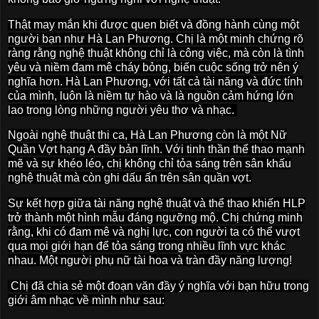
Thật may mắn khi được quen biết và đồng hành cùng một
người bạn như Hà Lan Phương. Chị là một minh chứng rõ
ràng rằng nghệ thuật không chỉ là công việc, mà còn là tình
yêu và niềm đam mê cháy bỏng, biến cuộc sống trở nên ý
nghĩa hơn. Hà Lan Phương, với tất cả tài năng và đức tính
của mình, luôn là niềm tự hào và là nguồn cảm hứng lớn
lao trong lòng những người yêu thơ và nhạc.
Ngoài nghệ thuật thi ca, Hà Lan Phương còn là một Nữ
Quần Vợt hạng A đầy bản lĩnh. Với tinh thần thể thao mạnh
mẽ và sự khéo léo, chị không chỉ tỏa sáng trên sân khấu
nghệ thuật mà còn ghi dấu ấn trên sân quần vợt.
Sự kết hợp giữa tài năng nghệ thuật và thể thao khiến HLP
trở thành một hình mẫu đáng ngưỡng mộ. Chị chứng minh
rằng, khi có đam mê và nghị lực, con người ta có thể vượt
qua mọi giới hạn để tỏa sáng trong nhiều lĩnh vực khác
nhau. Một người phụ nữ tài hoa và tràn đầy năng lượng!
Chị đã chia sẻ một đoạn văn đầy ý nghĩa với bạn hữu trong
giới âm nhạc về mình như sau: