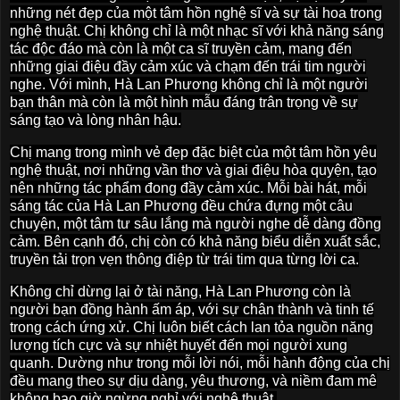
những nét đẹp của một tâm hồn nghệ sĩ và sự tài hoa trong
nghệ thuật. Chị không chỉ là một nhạc sĩ với khả năng sáng
tác độc đáo mà còn là một ca sĩ truyền cảm, mang đến
những giai điệu đầy cảm xúc và chạm đến trái tim người
nghe. Với mình, Hà Lan Phương không chỉ là một người
bạn thân mà còn là một hình mẫu đáng trân trọng về sự
sáng tạo và lòng nhân hậu.
Chị mang trong mình vẻ đẹp đặc biệt của một tâm hồn yêu
nghệ thuật, nơi những vần thơ và giai điệu hòa quyện, tạo
nên những tác phẩm đong đầy cảm xúc. Mỗi bài hát, mỗi
sáng tác của Hà Lan Phương đều chứa đựng một câu
chuyện, một tâm tư sâu lắng mà người nghe dễ dàng đồng
cảm. Bên cạnh đó, chị còn có khả năng biểu diễn xuất sắc,
truyền tải trọn vẹn thông điệp từ trái tim qua từng lời ca.
Không chỉ dừng lại ở tài năng, Hà Lan Phương còn là
người bạn đồng hành ấm áp, với sự chân thành và tinh tế
trong cách ứng xử. Chị luôn biết cách lan tỏa nguồn năng
lượng tích cực và sự nhiệt huyết đến mọi người xung
quanh. Dường như trong mỗi lời nói, mỗi hành động của chị
đều mang theo sự dịu dàng, yêu thương, và niềm đam mê
không bao giờ ngừng nghỉ với nghệ thuật.