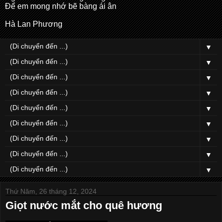
Để em mong nhớ bẽ bàng ái ân
Hà Lan Phương
▼
▼
▼
▼
▼
▼
▼
▼
▼
Thứ Năm, 26 tháng 12, 2024
Giọt nước mắt cho quê hương