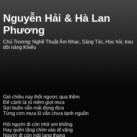
Nguyễn Hải & Hà Lan
Phương
Chủ Trương: Nghệ Thuật Âm Nhạc, Sáng Tác, Học hỏi, trau
dồi năng Khiếu
Gió chiều nay thổi ngược qua thềm
Để cánh lá rũ mềm giọt mưa
Sợi buồn vẫn mãi đong đưa
Từng cơn mưa lũ vẫn chưa tạnh nguồn
Hỏi người đi còn nhớ em không
Hay quên lãng chìm vào dĩ vãng
Người đi còn mãi lang thang