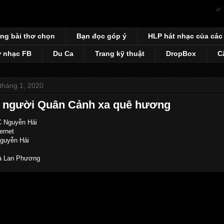
ng bài thơ chọn
Bạn đọc góp ý
HLP hát nhạc của các
 nhạc FB
Du Ca
Trang kỹ thuật
DropBox
C
tháng 1, 2020
 người Quân Cảnh xa quê hương
C Nguyễn Hải
ernet
Nguyễn Hải
Hà Lan Phương