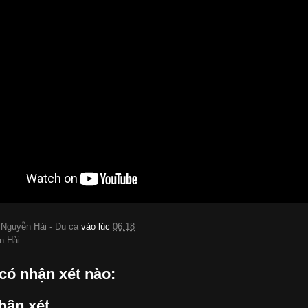
:
Nguyễn Hải - Du ca
vào lúc
06:18
n Hải
có nhận xét nào:
hận xét