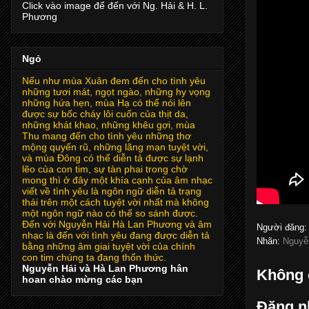
Click vào image để đến với Ng. Hải & H. L.
Phương
Ngỏ
Nếu như mùa Xuân đem đến cho tình yêu
những tươi mát, ngọt ngào, những hy vọng
những hứa hẹn, mùa Hạ có thể nói lên
được sự bốc cháy lôi cuốn của thịt da,
những khát khao, những khêu gợi, mùa
Thu mang đến cho tình yêu những thơ
mộng quyến rũ, những lãng mạn tuyệt vời,
và mùa Đông có thể diễn tả được sự lạnh
lẽo của con tim, sự tàn phai trong chờ
mong thì ở đây một khía cạnh của âm nhạc
viết về tình yêu là ngôn ngữ diễn tả trạng
thái trên một cách tuyệt vời nhất mà không
một ngôn ngữ nào có thể so sánh được.
Đến với Nguyễn Hải Hà Lan Phương và âm
Người đăng
nhạc là đến với tình yêu đang được diễn tả
Nhãn:
Nguyễ
bằng những âm giai tuyệt vời của chính
con tim chúng ta đang thổn thức.
Nguyễn Hải và Hà Lan Phương hân
Không 
hoan chào mừng các bạn
Đăng n