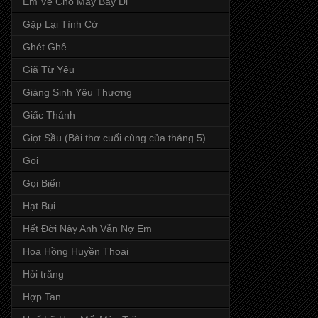
Em Về Cho Mây Bay Đi
Gặp Lại Tình Cờ
Ghét Ghê
Giã Từ Yêu
Giáng Sinh Yêu Thương
Giấc Thánh
Giọt Sầu (Bài thơ cuối cùng của tháng 5)
Gọi
Gọi Biển
Hạt Bụi
Hết Đời Này Anh Vẫn Nợ Em
Hoa Hồng Huyền Thoại
Hỏi trăng
Hợp Tan