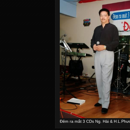
Đêm ra mắt 3 CDs Ng. Hải & H.L.Phư