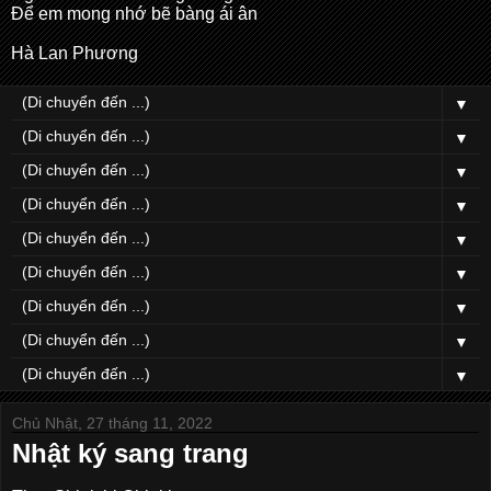
Để em mong nhớ bẽ bàng ái ân
Hà Lan Phương
▼
▼
▼
▼
▼
▼
▼
▼
▼
Chủ Nhật, 27 tháng 11, 2022
Nhật ký sang trang