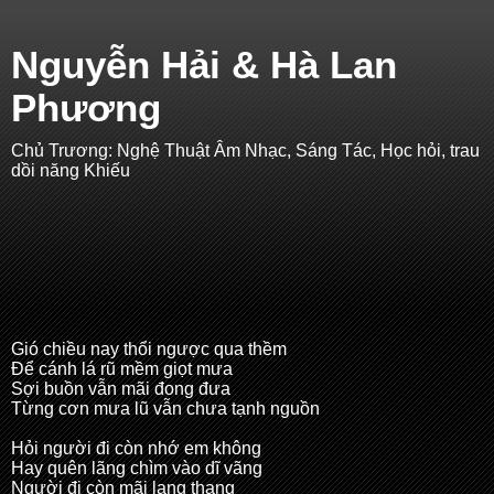
Nguyễn Hải & Hà Lan
Phương
Chủ Trương: Nghệ Thuật Âm Nhạc, Sáng Tác, Học hỏi, trau
dồi năng Khiếu
Gió chiều nay thổi ngược qua thềm
Để cánh lá rũ mềm giọt mưa
Sợi buồn vẫn mãi đong đưa
Từng cơn mưa lũ vẫn chưa tạnh nguồn
Hỏi người đi còn nhớ em không
Hay quên lãng chìm vào dĩ vãng
Người đi còn mãi lang thang