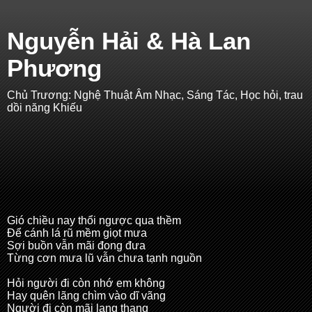
Nguyễn Hải & Hà Lan
Phương
Chủ Trương: Nghệ Thuật Âm Nhạc, Sáng Tác, Học hỏi, trau
dồi năng Khiếu
Gió chiều nay thổi ngược qua thềm
Để cánh lá rũ mềm giọt mưa
Sợi buồn vẫn mãi đong đưa
Từng cơn mưa lũ vẫn chưa tạnh nguồn
Hỏi người đi còn nhớ em không
Hay quên lãng chìm vào dĩ vãng
Người đi còn mãi lang thang