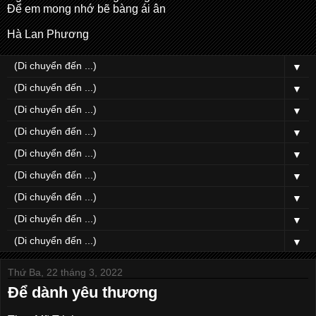
Để em mong nhớ bẽ bàng ái ân
Hà Lan Phương
▼
▼
▼
▼
▼
▼
▼
▼
▼
Thứ Ba, 22 tháng 3, 2022
Để dành yêu thương