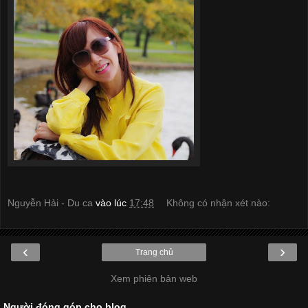
Nguyễn Hải - Du ca
vào lúc
17:48
Không có nhận xét nào:
‹
›
Trang chủ
Xem phiên bản web
Người đóng góp cho blog