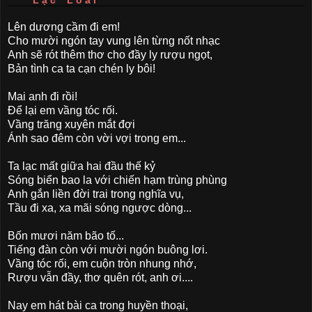
Lên dương cầm đi em!
Cho mười ngón tay vung lên từng nốt nhạc
Anh sẽ rót thêm thơ cho đầy ly rượu ngọt,
Bản tình ca ta cạn chén ly bôi!
Mai anh đi rồi!
Để lại em vầng tóc rối.
Vầng trăng xuyên mắt đợi
Ánh sao đêm còn vời vợi trong em...
Ta lạc mất giữa hai đầu thế kỷ
Sóng biển bao la với chiến hạm trùng phùng
Anh gắn liền đời trai trong nghĩa vụ,
Tầu đi xa, xa mãi sóng ngược dòng...
Bốn mươi năm bão tố...
Tiếng đàn còn với mười ngón buông lơi.
Vầng tóc rối, em cuộn tròn nhung nhớ,
Rượu vẫn đầy, thơ quên rót, anh ơi....
Nay em hát bài ca trong huyền thoại,