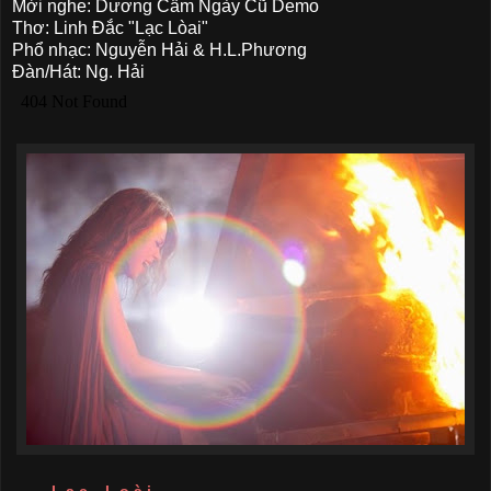
Mời nghe: Dương Cầm Ngày Cũ Demo
Thơ: Linh Đắc "Lạc Lòai"
Phổ nhạc: Nguyễn Hải & H.L.Phương
Đàn/Hát: Ng. Hải
L ạ c L o à i