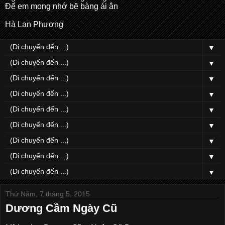
Để em mong nhớ bẽ bàng ái ân
Hà Lan Phương
▼
▼
▼
▼
▼
▼
▼
▼
▼
Thứ Năm, 7 tháng 5, 2015
Dương Cầm Ngày Cũ