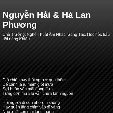
Nguyễn Hải & Hà Lan
Phương
Chủ Trương: Nghệ Thuật Âm Nhạc, Sáng Tác, Học hỏi, trau
dồi năng Khiếu
Gió chiều nay thổi ngược qua thềm
Để cánh lá rũ mềm giọt mưa
Sợi buồn vẫn mãi đong đưa
Từng cơn mưa lũ vẫn chưa tạnh nguồn
Hỏi người đi còn nhớ em không
Hay quên lãng chìm vào dĩ vãng
Người đi còn mãi lang thang