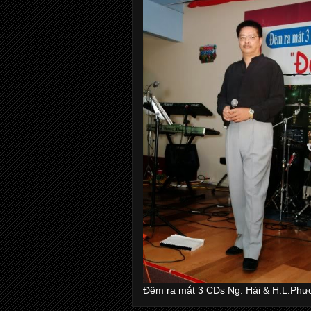
Đêm ra mắt 3 CDs Ng. Hải & H.L.Phư