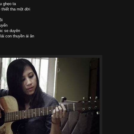
u ghẹo ta
 thiết tha một đời
ồi
uyến
óc se duyên
lái con thuyền ái ân