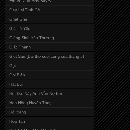
Em Về Cho Mây Bay Đi
Gặp Lại Tình Cờ
Ghét Ghê
Giã Từ Yêu
Giáng Sinh Yêu Thương
Giấc Thánh
Giọt Sầu (Bài thơ cuối cùng của tháng 5)
Gọi
Gọi Biển
Hạt Bụi
Hết Đời Này Anh Vẫn Nợ Em
Hoa Hồng Huyền Thoại
Hỏi trăng
Hợp Tan