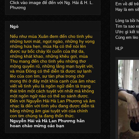
Click vào image để đến với Ng. Hải & H. L.
Em về để trê
Phương
Hay là em sẽ
Lòng ta bồi h
Tim ta sao x
Ngỏ
Ước gì kết t
Nếu như mùa Xuân đem đến cho tình yêu
Cùng em lèo 
những tươi mát, ngọt ngào, những hy vọng
những hứa hẹn, mùa Hạ có thể nói lên
HLP
được sự bốc cháy lôi cuốn của thịt da,
những khát khao, những khêu gợi, mùa
Thu mang đến cho tình yêu những thơ
mộng quyến rũ, những lãng mạn tuyệt vời,
và mùa Đông có thể diễn tả được sự lạnh
lẽo của con tim, sự tàn phai trong chờ
mong thì ở đây một khía cạnh của âm nhạc
viết về tình yêu là ngôn ngữ diễn tả trạng
thái trên một cách tuyệt vời nhất mà không
một ngôn ngữ nào có thể so sánh được.
Đến với Nguyễn Hải Hà Lan Phương và âm
nhạc là đến với tình yêu đang được diễn tả
bằng những âm giai tuyệt vời của chính
con tim chúng ta đang thổn thức.
Nguyễn Hải và Hà Lan Phương hân
hoan chào mừng các bạn