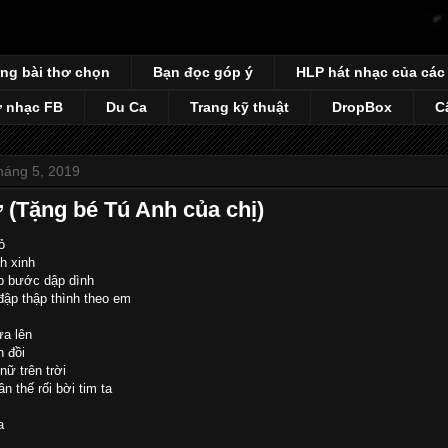
ng bài thơ chọn
Bạn đọc góp ý
HLP hát nhạc của các
 nhạc FB
Du Ca
Trang kỹ thuật
DropBox
C
háng 5, 2019
 (Tặng bé Tú Anh của chị)
ỏ
h xinh
p bước dập dình
đập thập thình theo em
ừa lên
n đồi
nữ trên trời
n thế rối bời tim ta
a