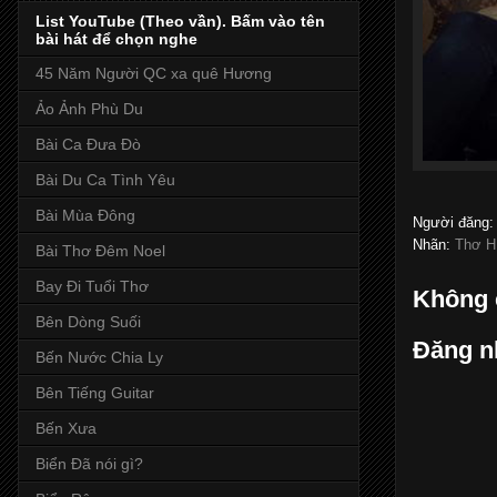
List YouTube (Theo vần). Bấm vào tên
bài hát để chọn nghe
45 Năm Người QC xa quê Hương
Ảo Ảnh Phù Du
Bài Ca Đưa Đò
Bài Du Ca Tình Yêu
Bài Mùa Đông
Người đăng
Nhãn:
Thơ H
Bài Thơ Đêm Noel
Bay Đi Tuổi Thơ
Không 
Bên Dòng Suối
Đăng n
Bến Nước Chia Ly
Bên Tiếng Guitar
Bến Xưa
Biển Đã nói gì?