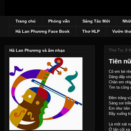
Trang chủ
Phỏng vấn
Sáng Tác Mới
Nhữ
Hà Lan Phương Face Book
Thơ HLP
Vườn thơ
Thứ Tư, 8 t
Hà Lan Phương và âm nhạc
Tiên nữ
Cô em bé nh
Dáng dấp xin
Chân em nhị
Tim ta cũng 
Đêm trăng v
Sáng soi triề
Em như tiên 
Đầy xuống trầ
Là một sát n
Ở tận cõi xa