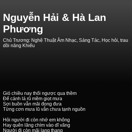
Nguyễn Hải & Hà Lan
Phương
Chủ Trương: Nghệ Thuật Âm Nhạc, Sáng Tác, Học hỏi, trau
dồi năng Khiếu
Gió chiều nay thổi ngược qua thềm
Để cánh lá rũ mềm giọt mưa
Sợi buồn vẫn mãi đong đưa
Từng cơn mưa lũ vẫn chưa tạnh nguồn
Hỏi người đi còn nhớ em không
Hay quên lãng chìm vào dĩ vãng
Người đi còn mãi lang thang