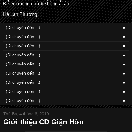
Để em mong nhớ bẽ bàng ái ân
Hà Lan Phương
▼
▼
▼
▼
▼
▼
▼
▼
▼
Thứ Ba, 4 tháng 6, 2019
Giới thiệu CD Giận Hờn