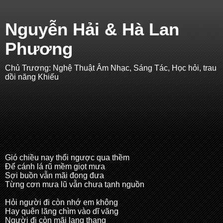
Nguyễn Hải & Hà Lan
Phương
Chủ Trương: Nghệ Thuật Âm Nhạc, Sáng Tác, Học hỏi, trau
dồi năng Khiếu
Gió chiều nay thổi ngược qua thềm
Để cánh lá rũ mềm giọt mưa
Sợi buồn vẫn mãi đong đưa
Từng cơn mưa lũ vẫn chưa tạnh nguồn
Hỏi người đi còn nhớ em không
Hay quên lãng chìm vào dĩ vãng
Người đi còn mãi lang thang