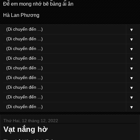
Để em mong nhớ bẽ bàng ái ân
Hà Lan Phương
▼
▼
▼
▼
▼
▼
▼
▼
▼
Thứ Hai, 12 tháng 12, 2022
Vạt nắng hờ